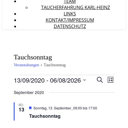
TEAM
TAUCHERFAHRUNG KARL-HEINZ
LINKS
KONTAKT/IMPRESSUM
DATENSCHUTZ
Tauchsonntag
Veranstaltungen
Tauchsonntag
Veranstaltungen
13/09/2020
 - 
06/08/2026
Veranstaltu
Veranst
Suche
Liste
Ansicht
Suche
Datum
Navigat
wählen.
September 2020
und
Ansichten,
SO.
Hervorgehoben
Sonntag, 13. September_09:00
bis
17:00
13
Navigation
Tauchsonntag